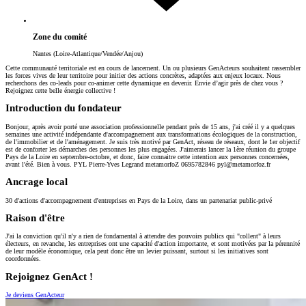
Zone du comité
Nantes (Loire-Atlantique/Vendée/Anjou)
Cette communauté territoriale est en cours de lancement. Un ou plusieurs GenActeurs souhaitent rassembler
les forces vives de leur territoire pour initier des actions concrètes, adaptées aux enjeux locaux. Nous
recherchons des co-leads pour co-animer cette dynamique en devenir. Envie d’agir près de chez vous ?
Rejoignez cette belle énergie collective !
Introduction du fondateur
Bonjour, après avoir porté une association professionnelle pendant près de 15 ans, j'ai créé il y a quelques
semaines une activité indépendante d'accompagnement aux transformations écologiques de la construction,
de l'immobilier et de l'aménagement. Je suis très motivé par GenAct, réseau de réseaux, dont le 1er objectif
est de conforter les démarches des personnes les plus engagées. J'aimerais lancer la 1ère réunion du groupe
Pays de la Loire en septembre-octobre, et donc, faire connaitre cette intention aux personnes concernées,
avant l'été. Bien à vous. PYL Pierre-Yves Legrand metamorfoZ 0695782846
pyl@metamorfoz.fr
Ancrage local
30 d'actions d'accompagnement d'entreprises en Pays de la Loire, dans un partenariat public-privé
Raison d'être
J'ai la conviction qu'il n'y a rien de fondamental à attendre des pouvoirs publics qui "collent" à leurs
électeurs, en revanche, les entreprises ont une capacité d'action importante, et sont motivées par la pérennité
de leur modèle économique, cela peut donc être un levier puissant, surtout si les initiatives sont
coordonnées.
Rejoignez GenAct !
Je deviens GenActeur