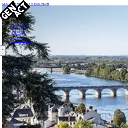
Skip to navigation
Skip to main content
Communauté
Partenaires
Événements
Kiosque
Se connecter
Devenir membre