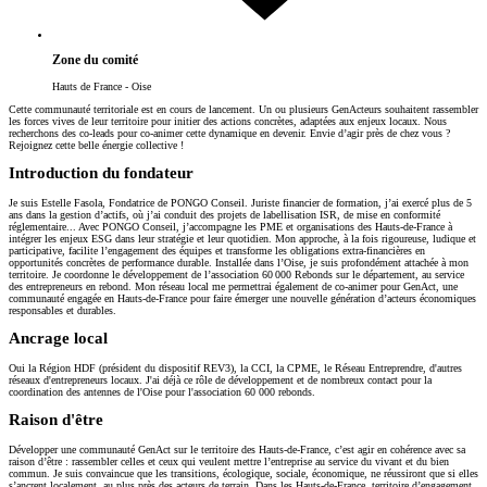
Zone du comité
Hauts de France - Oise
Cette communauté territoriale est en cours de lancement. Un ou plusieurs GenActeurs souhaitent rassembler
les forces vives de leur territoire pour initier des actions concrètes, adaptées aux enjeux locaux. Nous
recherchons des co-leads pour co-animer cette dynamique en devenir. Envie d’agir près de chez vous ?
Rejoignez cette belle énergie collective !
Introduction du fondateur
Je suis Estelle Fasola, Fondatrice de PONGO Conseil. Juriste financier de formation, j’ai exercé plus de 5
ans dans la gestion d’actifs, où j’ai conduit des projets de labellisation ISR, de mise en conformité
réglementaire... Avec PONGO Conseil, j’accompagne les PME et organisations des Hauts-de-France à
intégrer les enjeux ESG dans leur stratégie et leur quotidien. Mon approche, à la fois rigoureuse, ludique et
participative, facilite l’engagement des équipes et transforme les obligations extra-financières en
opportunités concrètes de performance durable. Installée dans l’Oise, je suis profondément attachée à mon
territoire. Je coordonne le développement de l’association 60 000 Rebonds sur le département, au service
des entrepreneurs en rebond. Mon réseau local me permettrai également de co-animer pour GenAct, une
communauté engagée en Hauts-de-France pour faire émerger une nouvelle génération d’acteurs économiques
responsables et durables.
Ancrage local
Oui la Région HDF (président du dispositif REV3), la CCI, la CPME, le Réseau Entreprendre, d'autres
réseaux d'entrepreneurs locaux. J'ai déjà ce rôle de développement et de nombreux contact pour la
coordination des antennes de l'Oise pour l'association 60 000 rebonds.
Raison d'être
Développer une communauté GenAct sur le territoire des Hauts-de-France, c’est agir en cohérence avec sa
raison d’être : rassembler celles et ceux qui veulent mettre l’entreprise au service du vivant et du bien
commun. Je suis convaincue que les transitions, écologique, sociale, économique, ne réussiront que si elles
s’ancrent localement, au plus près des acteurs de terrain. Dans les Hauts-de-France, territoire d’engagement,