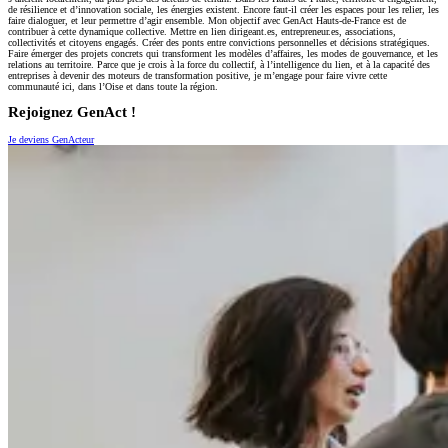
de résilience et d’innovation sociale, les énergies existent. Encore faut-il créer les espaces pour les relier, les
faire dialoguer, et leur permettre d’agir ensemble. Mon objectif avec GenAct Hauts-de-France est de
contribuer à cette dynamique collective. Mettre en lien dirigeant.es, entrepreneur.es, associations,
collectivités et citoyens engagés. Créer des ponts entre convictions personnelles et décisions stratégiques.
Faire émerger des projets concrets qui transforment les modèles d’affaires, les modes de gouvernance, et les
relations au territoire. Parce que je crois à la force du collectif, à l’intelligence du lien, et à la capacité des
entreprises à devenir des moteurs de transformation positive, je m’engage pour faire vivre cette
communauté ici, dans l’Oise et dans toute la région.
Rejoignez GenAct !
Je deviens GenActeur