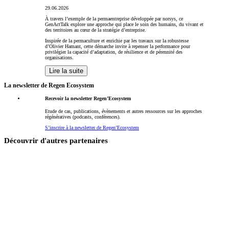
29.06.2026
À travers l’exemple de la permaentreprise développée par norsys, ce
GenActTalk explore une approche qui place le soin des humains, du vivant et
des territoires au cœur de la stratégie d’entreprise.
Inspirée de la permaculture et enrichie par les travaux sur la robustesse
d’Olivier Hamant, cette démarche invite à repenser la performance pour
privilégier la capacité d’adaptation, de résilience et de pérennité des
organisations.
Lire la suite
La newsletter de Regen Ecosystem
Recevoir la newsletter Regen’Ecosystem
Etude de cas, publications, évènements et autres ressources sur les approches
régénératives (podcasts, conférences).
S’inscrire à la newsletter de Regen’Ecosystem
Découvrir d'autres partenaires