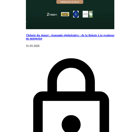
Théorie du donut : économie régénérative : de la théorie à la pratique
en entreprise
31.03.2026