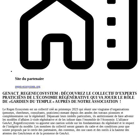
Site du partenaire
regen-ecosystem.org
GENACT_REGENECOSYSTEM : DÉCOUVREZ LE COLLECTIF D’EXPERTS
PRATICIENS DE L'ÉCONOMIE RÉGÉNÉRATIVE QUI VA JOUER LE RÔLE
DE «GARDIEN DU TEMPLE » AUPRÈS DE NOTRE ASSOCIATION !
Le Regen Ecosystem est un collectif créé au printemps 2023 qui réunit une vingtaine d’organisations
(penseurs, chercheurs, consultants, praticiens) menant depuis des années des travaux pionniers et
complémentaires sur le régénératif. Dépassant leurs intérêts particuliers, ils ambitionnent de faire advenir
les modèles d’affaires à visée régénérative et de les infuser dans l’ensemble de l’économie. L’alliance
GenAct_RegenEcosystem va apporter une caution solide sur les fondamentaux du régénératif et le respect
de l’intégrité du modèle. Les membres du collectif seront garants du cadre et des conditions pour que
soient proposés par le cercle des partenaires, des contenus, des use cases et des outils à la hauteur des
attentes des GenActeurs et de la promesse de GenAct.