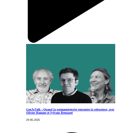
GenAcTalk : Quand la permaentreprise rencontre la robustesse, avec
Olivier Hamant et Sylvain Breuzard
29.06.2026