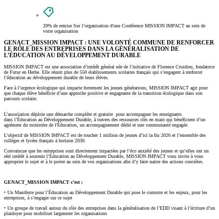
20% de remise
Sur l’organisation d'une Conférence MISSION IMPACT au sein de
votre organisation
GENACT_MISSION IMPACT : UNE VOLONTÉ COMMUNE DE RENFORCER
LE RÔLE DES ENTREPRISES DANS LA GÉNÉRALISATION DE
L’ÉDUCATION AU DÉVELOPPEMENT DURABLE
MISSION IMPACT est une association d’intérêt général née de l’initiative de Florence Croidieu, fondatrice
de Futur en Herbe. Elle réunit plus de 550 établissements scolaires français qui s’engagent à renforcer
l’éducation au développement durable de leurs élèves.
Face à l’urgence écologique qui impacte fortement les jeunes générations, MISSION IMPACT agit pour
que chaque élève bénéficie d’une approche positive et engageante de la transition écologique dans son
parcours scolaire.
L’association déploie une démarche complète et gratuite pour accompagner les enseignants
dans l’Éducation au Développement Durable, à travers des ressources clés en main qui bénéficient d’un
agrément du ministère de l'Éducation, un accompagnement dédié et une communauté engagée.
L’objectif de MISSION IMPACT est de toucher 1 million de jeunes d’ici la fin 2026 et l’ensemble des
collèges et lycées français à horizon 2030.
Convaincue que les entreprises sont directement impactées par l’éco anxiété des jeunes et qu’elles ont un
réel intérêt à soutenir l’Éducation au Développement Durable, MISSION IMPACT vous invite à vous
approprier le sujet et à le porter au sein de vos organisations afin d’y faire naitre des actions concrètes.
GENACT_MISSION IMPACT c’est :
• Un Manifeste pour l’Éducation au Développement Durable qui pose le contexte et les enjeux, pour les
entreprises, à s’engager sur ce sujet
• Un groupe de travail autour du rôle des entreprises dans la généralisation de l’EDD visant à l’écriture d’un
plaidoyer pour mobiliser largement les organisations