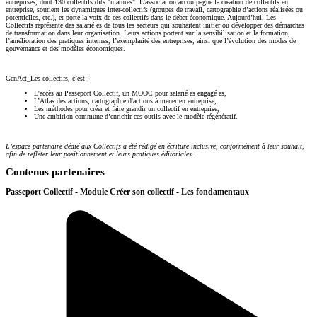
entreprises, dont 130 collectifs dits "matures". L’association accompagne la création de collectifs en
entreprise, soutient les dynamiques inter-collectifs (groupes de travail, cartographie d’actions réalisées ou
potentielles, etc.), et porte la voix de ces collectifs dans le débat économique. Aujourd’hui, Les
Collectifs représente des salarié·es de tous les secteurs qui souhaitent initier ou développer des démarches
de transformation dans leur organisation. Leurs actions portent sur la sensibilisation et la formation,
l’amélioration des pratiques internes, l’exemplarité des entreprises, ainsi que l’évolution des modes de
gouvernance et des modèles économiques.
GenAct_Les collectifs, c’est :
L'accès au Passeport Collectif, un MOOC pour salarié·es engagé·es,
L’Atlas des actions, cartographie d'actions à mener en entreprise,
Les méthodes pour créer et faire grandir un collectif en entreprise,
Une ambition commune d’enrichir ces outils avec le modèle régénératif.
L’espace partenaire dédié aux Collectifs a été rédigé en écriture inclusive, conformément à leur souhait,
afin de refléter leur positionnement et leurs pratiques éditoriales.
Contenus partenaires
Passeport Collectif - Module Créer son collectif - Les fondamentaux