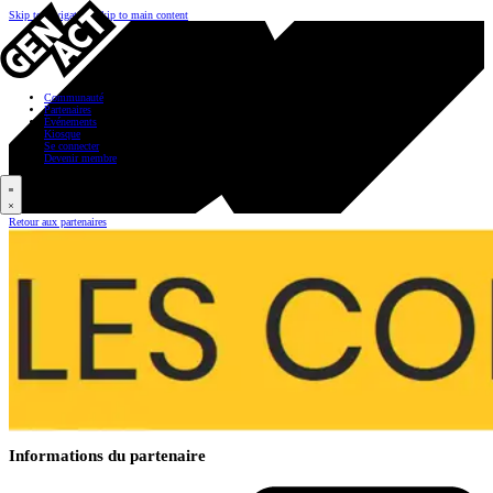
Skip to navigation
Skip to main content
Communauté
Partenaires
Événements
Kiosque
Se connecter
Devenir membre
Retour aux partenaires
Informations du partenaire