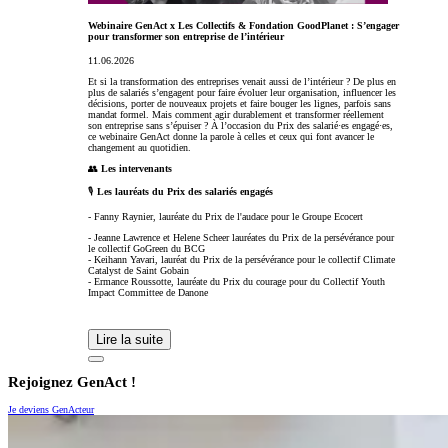
Webinaire GenAct x Les Collectifs & Fondation GoodPlanet : S’engager
pour transformer son entreprise de l’intérieur
11.06.2026
Et si la transformation des entreprises venait aussi de l’intérieur ? De plus en
plus de salariés s’engagent pour faire évoluer leur organisation, influencer les
décisions, porter de nouveaux projets et faire bouger les lignes, parfois sans
mandat formel. Mais comment agir durablement et transformer réellement
son entreprise sans s’épuiser ? À l’occasion du Prix des salarié·es engagé·es,
ce webinaire GenAct donne la parole à celles et ceux qui font avancer le
changement au quotidien.
👥
Les intervenants
🎙️
Les lauréats du Prix des salariés engagés
- Fanny Raynier, lauréate du Prix de l'audace pour le Groupe Ecocert
- Jeanne Lawrence et Helene Scheer lauréates du Prix de la persévérance pour
le collectif GoGreen du BCG
- Keihann Yavari, lauréat du Prix de la persévérance pour le collectif Climate
Catalyst de Saint Gobain
- Ermance Roussotte, lauréate du Prix du courage pour du Collectif Youth
Impact Committee de Danone
Lire la suite
Rejoignez GenAct !
Je deviens GenActeur