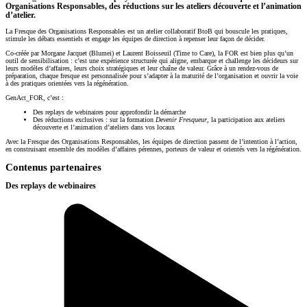
Organisations Responsables, des réductions sur les ateliers découverte et l’animation
d’atelier.
La Fresque des Organisations Responsables est un atelier collaboratif BtoB qui bouscule les pratiques,
stimule les débats essentiels et engage les équipes de direction à repenser leur façon de décider.
Co-créée par Morgane Jacquet (Blumei) et Laurent Boisseuil (Time to Care), la FOR est bien plus qu’un
outil de sensibilisation : c’est une expérience structurée qui aligne, embarque et challenge les décideurs sur
leurs modèles d’affaires, leurs choix stratégiques et leur chaîne de valeur. Grâce à un rendez-vous de
préparation, chaque fresque est personnalisée pour s’adapter à la maturité de l’organisation et ouvrir la voie
à des pratiques orientées vers la régénération.
GenAct_FOR, c’est :
Des replays de webinaires pour approfondir la démarche
Des réductions exclusives : sur la formation
Devenir Fresqueur
, la participation aux ateliers
découverte et l’animation d’ateliers dans vos locaux
Avec la Fresque des Organisations Responsables, les équipes de direction passent de l’intention à l’action,
en construisant ensemble des modèles d’affaires pérennes, porteurs de valeur et orientés vers la régénération.
Contenus partenaires
Des replays de webinaires