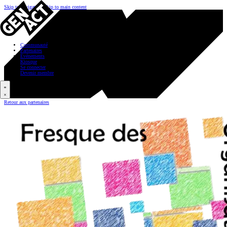
Skip to navigation
Skip to main content
Communauté
Partenaires
Événements
Kiosque
Se connecter
Devenir membre
Retour aux partenaires