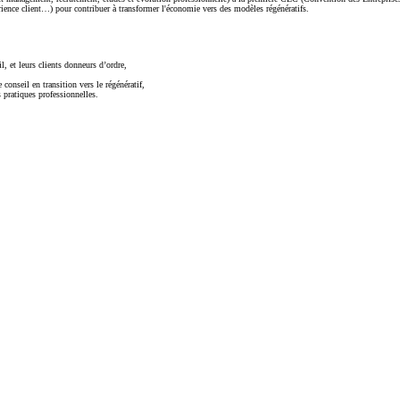
ence client…) pour contribuer à transformer l'économie vers des modèles régénératifs.
l, et leurs clients donneurs d’ordre,
conseil en transition vers le régénératif,
s pratiques professionnelles.