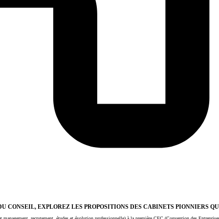
U CONSEIL, EXPLOREZ LES PROPOSITIONS DES CABINETS PIONNIERS Q
e et management, recrutement, études et évolution professionnelle) à la première CEC (Convention des Entreprise