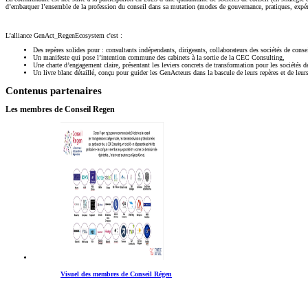
d’embarquer l’ensemble de la profession du conseil dans sa mutation (modes de gouvernance, pratiques, expéri
L’alliance GenAct_RegenEcosystem c'est :
Des repères solides pour : consultants indépendants, dirigeants, collaborateurs des sociétés de consei
Un manifeste qui pose l’intention commune des cabinets à la sortie de la CEC Consulting,
Une charte d’engagement claire, présentant les leviers concrets de transformation pour les sociétés de 
Un livre blanc détaillé, conçu pour guider les GenActeurs dans la bascule de leurs repères et de leur
Contenus partenaires
Les membres de Conseil Regen
Visuel des membres de Conseil Régen