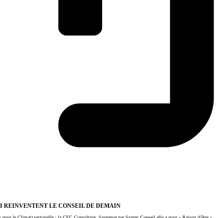
UI REINVENTENT LE CONSEIL DE DEMAIN
s pour le Climat) sectorielle : la CEC Consulting. Soutenue par Syntec Conseil elle a pour « Raison d’être »