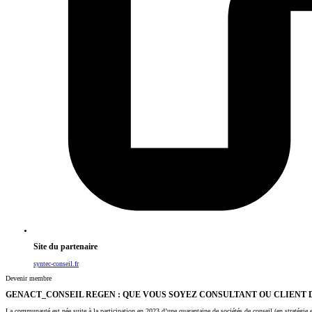
Site du partenaire
syntec-conseil.fr
Devenir membre
GENACT_CONSEIL REGEN : QUE VOUS SOYEZ CONSULTANT OU CLIENT D
La communauté est née suite à la participation en 2023 d’une quarantaine de sociétés de conseil (en stratégi