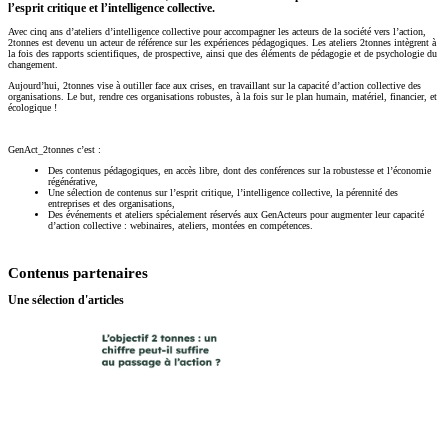
l’esprit critique et l’intelligence collective.
Avec cinq ans d’ateliers d’intelligence collective pour accompagner les acteurs de la société vers l’action,
2tonnes est devenu un acteur de référence sur les expériences pédagogiques. Les ateliers 2tonnes intègrent à
la fois des rapports scientifiques, de prospective, ainsi que des éléments de pédagogie et de psychologie du
changement.
Aujourd’hui, 2tonnes vise à outiller face aux crises, en travaillant sur la capacité d’action collective des
organisations. Le but, rendre ces organisations robustes, à la fois sur le plan humain, matériel, financier, et
écologique !
GenAct_2tonnes c’est :
Des contenus pédagogiques, en accès libre, dont des conférences sur la robustesse et l’économie
régénérative,
Une sélection de contenus sur l’esprit critique, l’intelligence collective, la pérennité des
entreprises et des organisations,
Des événements et ateliers spécialement réservés aux GenActeurs pour augmenter leur capacité
d’action collective : webinaires, ateliers, montées en compétences.
Contenus partenaires
Une sélection d'articles