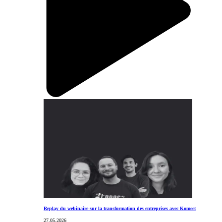
Replay du webinaire sur la transformation des entreprises avec Komeet
27.05.2026