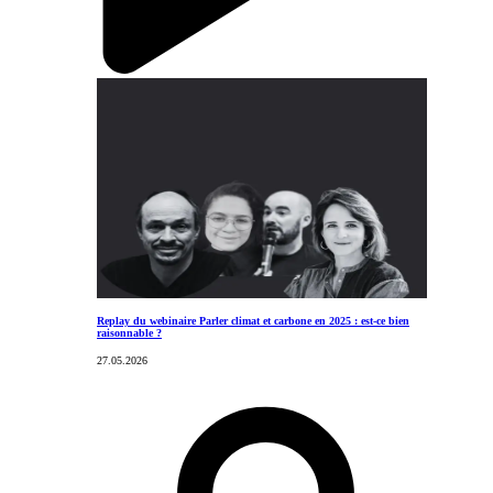
Replay du webinaire Parler climat et carbone en 2025 : est-ce bien
raisonnable ?
27.05.2026