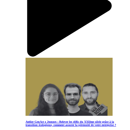
Atelier GenAct x 2tonnes : Relever les défis du XXIème siècle grâce à la
transition écologique, comment assurer la pérennité de votre entreprise ?