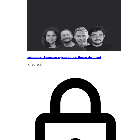
Webinaire : Économie régénérative et théorie du donut
27.05.2026