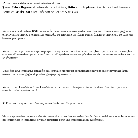
📍 En ligne - Webinaire ouvert à toutes et tous
🎙️ Avec
Céline Degrave
, directrice de Terra Institute,
Bettina Hudry-Gerez
, GenActrice Lead Bénévole
Écoles et
Fabrice Bonnifet
, Président de GenAct & du C3D
Vous êtes à la direction RSE de votre École et vous aimeriez embarquer plus de collaborateurs, gagner en
employabilité auprès d’entreprises engagées ou rejoindre un réseau pour s’épauler et apprendre de pairs des
bonnes pratiques ?
Vous êtes un.e professeur.e qui applique les enjeux de transition à sa discipline, qui a besoin d’exemples
concrets d’entreprises qui se transforment, d’expérimenter en coopération ou de monter en connaissance sur
le régénératif ?
Vous êtes un.e étudiant.e engagé.e qui souhaite monter en connaissance ou vous relier davantage à un
réseau d’acteurs engagés et proches géographiquement ?
Vous êtes un GenActeur / une GenActrice, et aimeriez embarquer votre école dans l’aventure pour une
transformation systémique ?
Si l'une de ces questions résonne, ce webinaire est fait pour vous !
Vous y apprendrez comment GenAct répond aux besoins entendus des Ecoles en cohérence avec les attentes
des entreprises et comment devenir partenaire pour une transformation systémique.