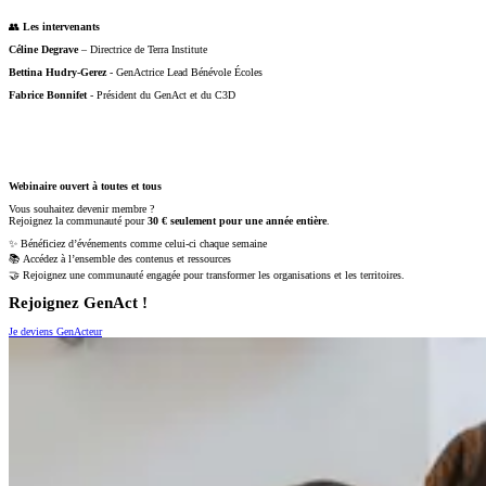
👥
Les intervenants
Céline Degrave
– Directrice de Terra Institute
Bettina Hudry-Gerez
- GenActrice Lead Bénévole Écoles
Fabrice Bonnifet
- Président du GenAct et du C3D
Webinaire ouvert à toutes et tous
Vous souhaitez devenir membre ?
Rejoignez la communauté pour
30 € seulement pour une année entière
.
✨ Bénéficiez d’événements comme celui-ci chaque semaine
📚 Accédez à l’ensemble des contenus et ressources
🤝 Rejoignez une communauté engagée pour transformer les organisations et les territoires.
Rejoignez GenAct !
Je deviens GenActeur