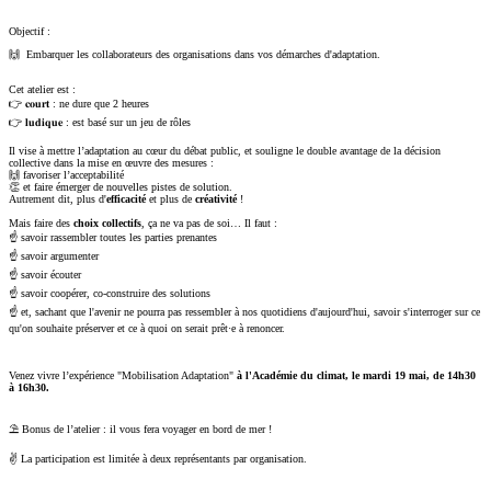
Objectif :
🙌 Embarquer les collaborateurs des organisations dans vos démarches d'adaptation.
Cet atelier est :
👉 𝐜𝐨𝐮𝐫𝐭 : ne dure que 2 heures
👉 𝐥𝐮𝐝𝐢𝐪𝐮𝐞 : est basé sur un jeu de rôles
Il vise à mettre l’adaptation au cœur du débat public, et souligne le double avantage de la décision
collective dans la mise en œuvre des mesures :
🙌 favoriser l’acceptabilité
👏 et faire émerger de nouvelles pistes de solution.
Autrement dit, plus d'
efficacité
et plus de
créativité
!
Mais faire des
choix collectifs
, ça ne va pas de soi… Il faut :
☝ savoir rassembler toutes les parties prenantes
☝ savoir argumenter
☝ savoir écouter
☝ savoir coopérer, co-construire des solutions
☝ et, sachant que l'avenir ne pourra pas ressembler à nos quotidiens d'aujourd'hui, savoir s'interroger sur ce
qu'on souhaite préserver et ce à quoi on serait prêt·e à renoncer.
Venez vivre l’expérience "Mobilisation Adaptation"
à l'Académie du climat, le mardi 19 mai, de 14h30
à 16h30.
⛱️ Bonus de l’atelier : il vous fera voyager en bord de mer !
✌ La participation est limitée à deux représentants par organisation.