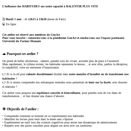
L’influence des HABITUDES sur notre capacité à RALENTIR PLUS VITE
🗓️
Mardi 5 mai
– de
12h15 à 13h30
(heure de Paris)
💻 En ligne
Cet atelier est réservé aux membres de GenAct
Pour vous inscrire : connectez-vous à la plateforme GenAct et rendez-vous sur l’espace partenaire
Université du Facteur Humain
🐢 Pourquoi cet atelier ?
On prend de belles résolutions : ralentir, prendre soin du vivant, accorder plus de place à l’essentiel.
Mais rapidement, le rythme revient, les habitudes reprennent le dessus… et avec elles, parfois la déception,
la culpabilité, voire un sentiment d’impuissance.
👉 Et si la clé pour
ralentir durablement
résidait dans
notre manière d’installer ou de transformer nos
habitudes
?
👉 Et si mieux comprendre nos mécaniques mentales nous permettait de
tenir sur la durée
, avec douceur
et réalisme ?
Cet atelier vous propose une
expérience concrète et bienveillante
, pour prendre soin de vos élans de
transformation… et leur donner une chance d’aboutir.
🎯 Objectifs de l’atelier :
• Comprendre comment se forment (et se transforment) nos habitudes
• Identifier les leviers pour tenir dans la durée sans s’épuiser
• Expérimenter un outil issu des sciences cognitives pour ancrer une dynamique de ralentissement
• Repartir avec des pistes concrètes pour aligner ses actes avec ses intentions