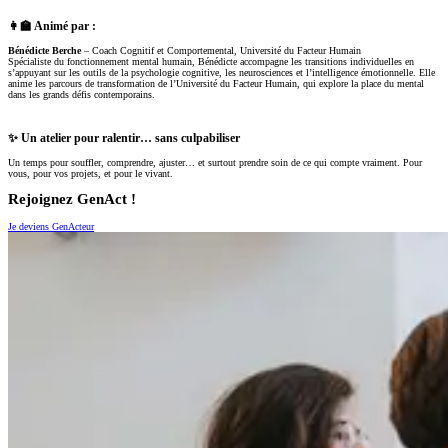
👩‍🏫 Animé par :
Bénédicte Berche
– Coach Cognitif et Comportemental, Université du Facteur Humain
Spécialiste du fonctionnement mental humain, Bénédicte accompagne les transitions individuelles en
s’appuyant sur les outils de la psychologie cognitive, les neurosciences et l’intelligence émotionnelle. Elle
anime les parcours de transformation de l’Université du Facteur Humain, qui explore la place du mental
dans les grands défis contemporains.
✨ Un atelier pour ralentir… sans culpabiliser
Un temps pour souffler, comprendre, ajuster… et surtout prendre soin de ce qui compte vraiment. Pour
vous, pour vos projets, et pour le vivant.
Rejoignez GenAct !
Je deviens GenActeur