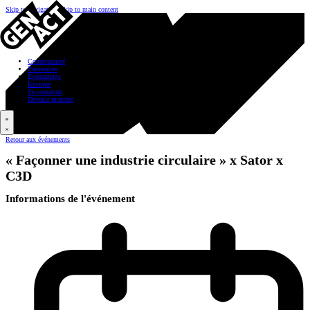
Skip to navigation
Skip to main content
Communauté
Partenaires
Événements
Kiosque
Se connecter
Devenir membre
Retour aux événements
« Façonner une industrie circulaire » x Sator x
C3D
Informations de l'événement