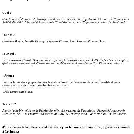
Quoi ?
SATOR et les Éditions EMS Management & Société présenteront respectivement le nouveau Grand cours
SATOR dédié à la "Pérennité Programmée Circulaire" et le livre "Façonner une industrie circulaire".
Par qui ?
Christian Bruère, Isabelle Delanoy, Stéphanie Flacher, Alain Fercoq, Maxence Denu....
Pour qui ?
La communauté Climate House et son écosystème, les membres du réseau C3D, les GenActeurs, et plus
généralement tous ceux qui s'intéressent aux modèles économiques alternatifs à l'économie linéaire.
Déroulé :
​Deux tables rondes à propos des tenants et aboutissants de l'économie de la fonctionnalité et de la
coopération avec des intervenants inspirés et inspirants.
​100% garanti sans blabla.
Avec qui ?
Avec la haute bienveillance de Fabrice Bonnifet, des membres de l'association Pérennité Programmée
Circulaire, du Club 'Product As a service' du C3D, de l'entreprise SATOR et du club EFC de l'Ademe.
💰 Les recettes de la billetterie sont mobilisées pour financer et renforcer des programmes associatifs
à fort impact.